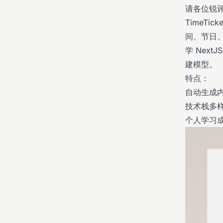
请各位锐评
TimeT
间、节日
学 NextJ
建模型。
特点：
自动生成
技术栈多样：结
个人学习