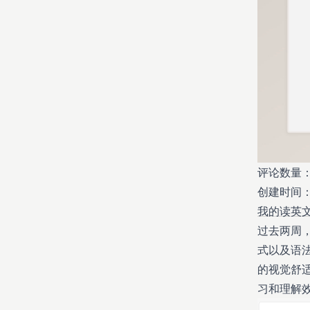
评论数量：
创建时间：20
我的读英文名
过去两周，
式以及语
的视觉舒
习和理解